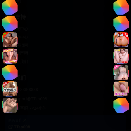
轻松喜剧
服务支持
客服中心
帮助中心
使用指南
版权声明
关于我们
联系我们
400-888-8888
support@TTsp008
在线客服 7×24小时
商务合作✈️
TTsp008