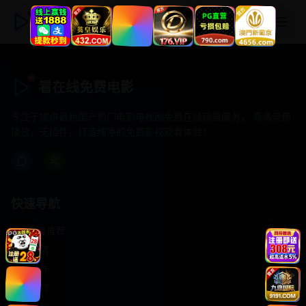
看在线免费电影
看在线免费电影
专注于提供最新国产热门电影电视剧免费在线观看服务， 高清流畅
播放，无插件，打造纯净的免费影视观看体验！
快速导航
首页推荐
精选剧情
热门动作
浪漫爱情