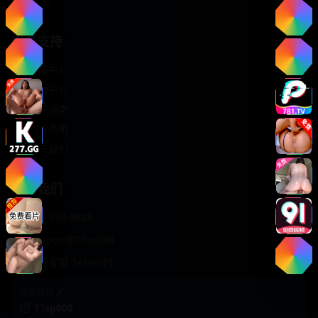
轻松喜剧
服务支持
客服中心
帮助中心
使用指南
版权声明
关于我们
联系我们
400-888-8888
support@TTsp008
在线客服 7×24小时
商务合作✈️
TTsp008